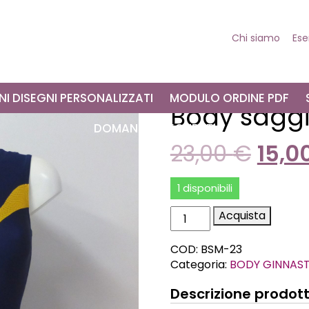
Chi siamo
Es
NI DISEGNI PERSONALIZZATI
MODULO ORDINE PDF
Body saggi 
DOMANDE FREQUENTI
23,00
€
15,0
1 disponibili
Acquista
COD:
BSM-23
Categoria:
BODY GINNAST
Descrizione prodot