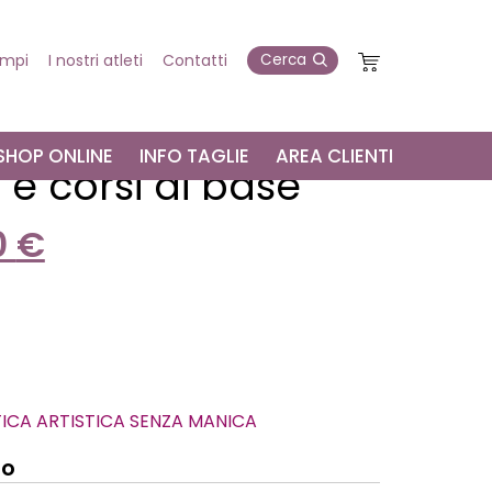
empi
I nostri atleti
Contatti
SHOP ONLINE
INFO TAGLIE
AREA CLIENTI
e corsi di base
0
€
ICA ARTISTICA SENZA MANICA
to