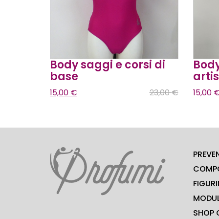
Body saggi e corsi di
Body
base
arti
15,00
€
23,00
€
15,00
PREVEN
COMPO
FIGURI
MODUL
SHOP 