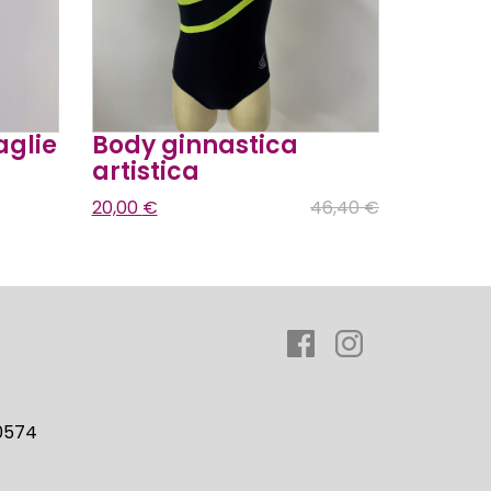
aglie
Body ginnastica
artistica
20,00
€
46,40
€
 0574