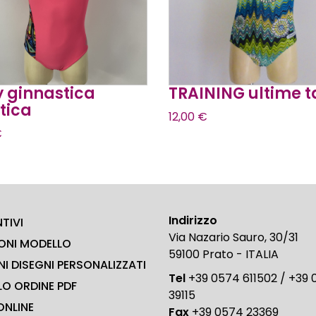
 ginnastica
TRAINING ultime t
stica
12,00
€
€
Indirizzo
TIVI
Via Nazario Sauro, 30/31
NI MODELLO
59100 Prato - ITALIA
NI DISEGNI PERSONALIZZATI
Tel
+39 0574 611502 / +39
O ORDINE PDF
39115
ONLINE
Fax
+39 0574 23369