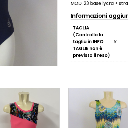
MOD. 23 base lycra + stra
Informazioni aggiu
TAGLIA
(Controlla la
taglia in INFO
S
TAGLIE non è
previsto il reso)